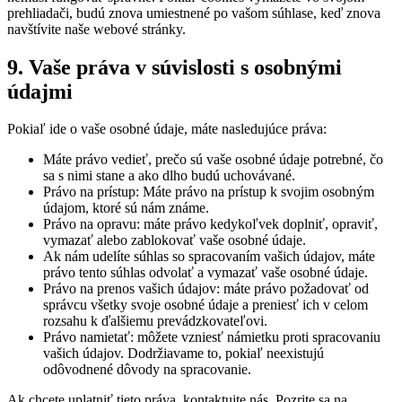
prehliadači, budú znova umiestnené po vašom súhlase, keď znova
navštívite naše webové stránky.
9. Vaše práva v súvislosti s osobnými
údajmi
Pokiaľ ide o vaše osobné údaje, máte nasledujúce práva:
Máte právo vedieť, prečo sú vaše osobné údaje potrebné, čo
sa s nimi stane a ako dlho budú uchovávané.
Právo na prístup: Máte právo na prístup k svojim osobným
údajom, ktoré sú nám známe.
Právo na opravu: máte právo kedykoľvek doplniť, opraviť,
vymazať alebo zablokovať vaše osobné údaje.
Ak nám udelíte súhlas so spracovaním vašich údajov, máte
právo tento súhlas odvolať a vymazať vaše osobné údaje.
Právo na prenos vašich údajov: máte právo požadovať od
správcu všetky svoje osobné údaje a preniesť ich v celom
rozsahu k ďalšiemu prevádzkovateľovi.
Právo namietať: môžete vzniesť námietku proti spracovaniu
vašich údajov. Dodržiavame to, pokiaľ neexistujú
odôvodnené dôvody na spracovanie.
Ak chcete uplatniť tieto práva, kontaktujte nás. Pozrite sa na