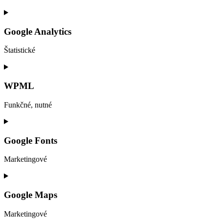
Consent
to
service
Google Analytics
woocommerce
Štatistické
Consent
to
service
WPML
google-
analytics
Funkčné, nutné
Consent
to
service
Google Fonts
wpml
Marketingové
Consent
to
service
Google Maps
google-
fonts
Marketingové