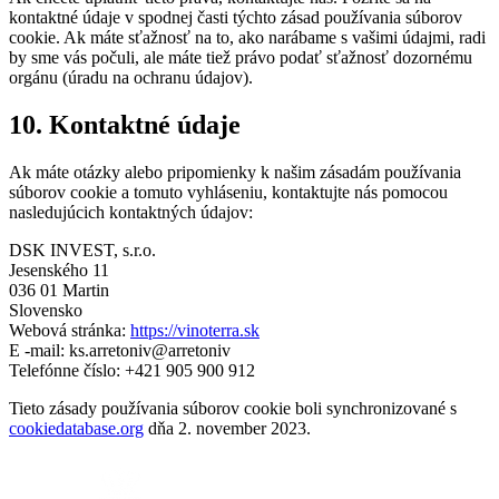
kontaktné údaje v spodnej časti týchto zásad používania súborov
cookie. Ak máte sťažnosť na to, ako narábame s vašimi údajmi, radi
by sme vás počuli, ale máte tiež právo podať sťažnosť dozornému
orgánu (úradu na ochranu údajov).
10. Kontaktné údaje
Ak máte otázky alebo pripomienky k našim zásadám používania
súborov cookie a tomuto vyhláseniu, kontaktujte nás pomocou
nasledujúcich kontaktných údajov:
DSK INVEST, s.r.o.
Jesenského 11
036 01 Martin
Slovensko
Webová stránka:
https://vinoterra.sk
E -mail:
ks.arretoniv@arretoniv
Telefónne číslo: +421 905 900 912
Tieto zásady používania súborov cookie boli synchronizované s
cookiedatabase.org
dňa 2. november 2023.