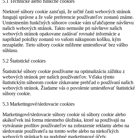
5.1 Technické alebo funkčné cookies
Niektoré súbory cookie zaisťujú, že určité časti webových stránok
fungujú správne a že vaše preferencie používateľov zostanú známe.
Umiestnením funkčných súborov cookie vám uľahčujeme návštevu
našich webových stránok. Takto nemusíte pri návšteve našich
webových stránok opakovane zadávať rovnaké informácie a
napríklad položky zostanú vo vašom nákupnom košíku, kým
nezaplatíte. Tieto súbory cookie môžeme umiestňovať bez vášho
súhlasu.
5.2 Štatistické cookies
Štatistické súbory cookie používame na optimalizáciu zážitku z
webových stránok pre našich používateľov. Vďaka týmto
štatistickým súborom cookie získavame prehľad o používaní našich
webových stránok. Žiadame vás o povolenie umiestňovať štatistické
súbory cookie.
5.3 Marketingové/sledovacie cookies
Marketingové/sledovacie súbory cookie sú súbory cookie alebo
akákoľvek iná forma miestneho úložiska, ktoré sa používajú na
vytváranie profilov používateľov na zobrazenie reklamy alebo na
sledovanie používateľa na tomto webe alebo na niekoľkých
webových stránkach na podobné marketingové účely.