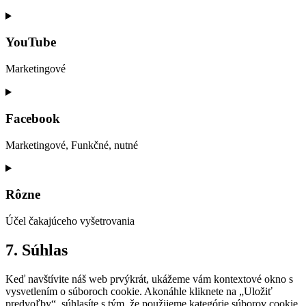
Consent
to
service
YouTube
google-
maps
Marketingové
Consent
to
service
Facebook
youtube
Marketingové, Funkčné, nutné
Consent
to
service
Rôzne
facebook
Účel čakajúceho vyšetrovania
Consent
7. Súhlas
to
service
Keď navštívite náš web prvýkrát, ukážeme vám kontextové okno s
rôzne
vysvetlením o súboroch cookie. Akonáhle kliknete na „Uložiť
predvoľby“, súhlasíte s tým, že použijeme kategórie súborov cookie