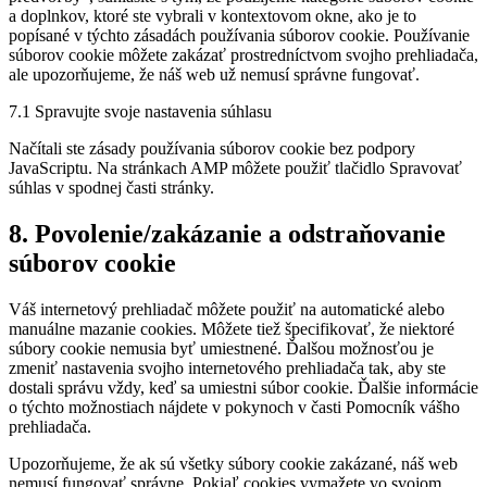
a doplnkov, ktoré ste vybrali v kontextovom okne, ako je to
popísané v týchto zásadách používania súborov cookie. Používanie
súborov cookie môžete zakázať prostredníctvom svojho prehliadača,
ale upozorňujeme, že náš web už nemusí správne fungovať.
7.1 Spravujte svoje nastavenia súhlasu
Načítali ste zásady používania súborov cookie bez podpory
JavaScriptu. Na stránkach AMP môžete použiť tlačidlo Spravovať
súhlas v spodnej časti stránky.
8. Povolenie/zakázanie a odstraňovanie
súborov cookie
Váš internetový prehliadač môžete použiť na automatické alebo
manuálne mazanie cookies. Môžete tiež špecifikovať, že niektoré
súbory cookie nemusia byť umiestnené. Ďalšou možnosťou je
zmeniť nastavenia svojho internetového prehliadača tak, aby ste
dostali správu vždy, keď sa umiestni súbor cookie. Ďalšie informácie
o týchto možnostiach nájdete v pokynoch v časti Pomocník vášho
prehliadača.
Upozorňujeme, že ak sú všetky súbory cookie zakázané, náš web
nemusí fungovať správne. Pokiaľ cookies vymažete vo svojom