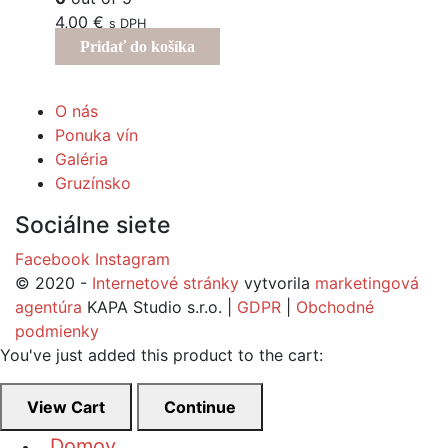
4,00
€
s DPH
Pridať do košíka
O nás
Ponuka vín
Galéria
Gruzínsko
Sociálne siete
Facebook
Instagram
© 2020 -
Internetové stránky
vytvorila
marketingová
agentúra
KAPA Studio s.r.o. |
GDPR
|
Obchodné
podmienky
You've just added this product to the cart:
View Cart
Continue
Domov