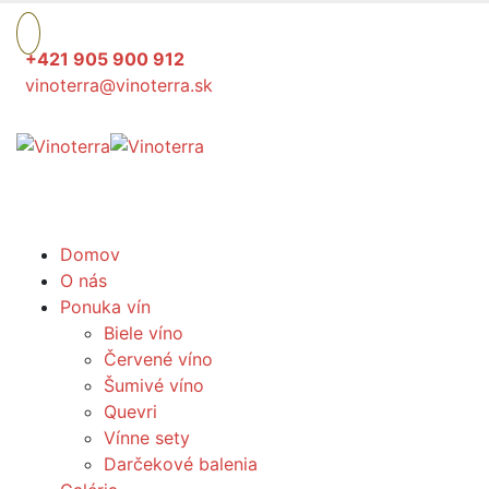
+421 905 900 912
vinoterra@vinoterra.sk
Domov
O nás
Ponuka vín
Biele víno
Červené víno
Šumivé víno
Quevri
Vínne sety
Darčekové balenia